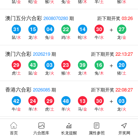
鼠/
金
蛇/
金
猴/
火
兔/
金
猪/
木
羊/
土
猴/
水
澳门五分六合彩
2608070280
期
距下期开奖
03:26
31
15
04
22
14
30
27
鼠/
水
龙/
水
兔/
金
鸡/
水
蛇/
水
牛/
水
龙/
金
澳门六合彩
2026219
期
距下期开奖
22:13:27
29
43
03
23
39
16
20
虎/
土
鼠/
金
龙/
火
猴/
水
龙/
木
兔/
木
猪/
土
香港六合彩
2026085
期
距下期开奖
22:08:27
42
24
29
48
13
30
03
牛/
金
羊/
木
虎/
土
羊/
火
马/
金
牛/
水
龙/
火
五分六合彩
2608070280
期
距下期开奖
03:26
首页
六合图库
长龙提醒
属性参照
开奖网
19
04
11
38
08
32
36